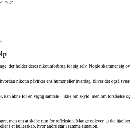
at ryge
t
ælp
e, der holder deres nikotinforbrug for sig selv. Nogle skammer sig over 
ordan nikotin påvirker ens humør eller hverdag, bliver det også sværere
ser, kan åbne for en vigtig samtale – ikke om skyld, men om forståelse o
gre, men om at skabe rum for refleksion. Mange oplever, at det hjælper 
er i et fællesskab, hvor andre står i samme situation.