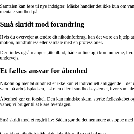
Samtalen kan føre til nye indsigter: Måske handler det ikke kun om van
mentale sundhed på.
Små skridt mod forandring
Hvis du overvejer at ændre dit nikotinforbrug, kan det være en hjælp at 
motion, mindfulness eller samtale med en professionel.
Der findes også mange støttetilbud, både online og i kommunerne, hvor m
undervejs.
Et fælles ansvar for åbenhed
Nikotin og mental sundhed er ikke kun et individuelt anliggende – det
være på arbejdspladsen, i skolen eller i sundhedssystemet, hvor samtale
Åbenhed gør en forskel. Den kan mindske skam, styrke fællesskabet og 
vaner, vi bruger til at klare hverdagen.
Små skridt mod et røgfrit liv: Sådan gør du det nemmere at stoppe med 
Gravid og nikotinfri: Mentale teknikker til ro og balance