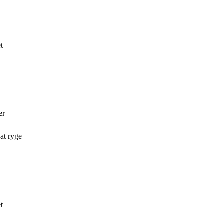
t
er
at ryge
t