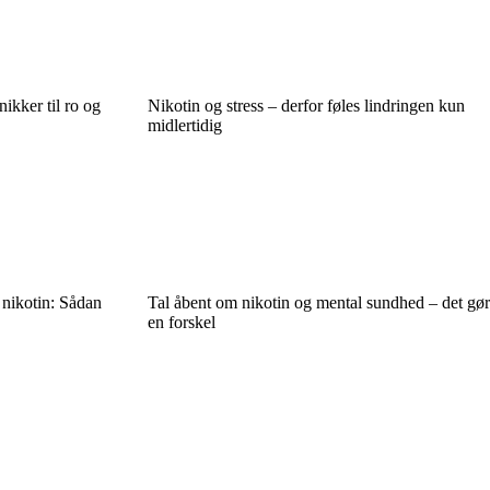
ikker til ro og
Nikotin og stress – derfor føles lindringen kun
midlertidig
 nikotin: Sådan
Tal åbent om nikotin og mental sundhed – det gør
en forskel