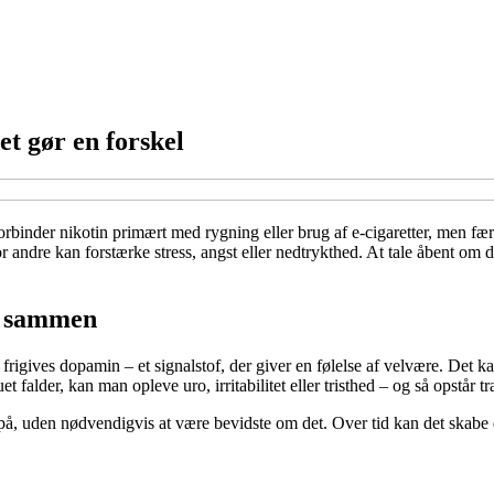
et gør en forskel
orbinder nikotin primært med rygning eller brug af e-cigaretter, men 
 for andre kan forstærke stress, angst eller nedtrykthed. At tale åbent 
r sammen
igives dopamin – et signalstof, der giver en følelse af velvære. Det kan
t falder, kan man opleve uro, irritabilitet eller tristhed – og så opstår tr
 på, uden nødvendigvis at være bevidste om det. Over tid kan det skabe