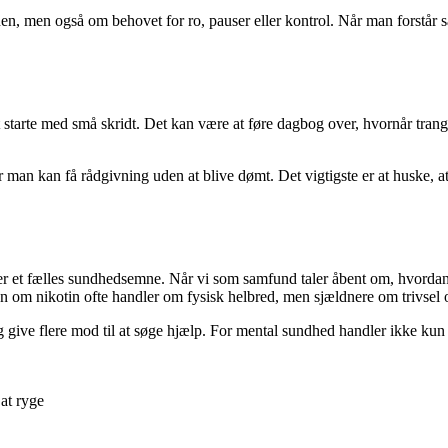
en, men også om behovet for ro, pauser eller kontrol. Når man forstår s
starte med små skridt. Det kan være at føre dagbog over, hvornår trangen
an kan få rådgivning uden at blive dømt. Det vigtigste er at huske, at f
 er et fælles sundhedsemne. Når vi som samfund taler åbent om, hvordan
n om nikotin ofte handler om fysisk helbred, men sjældnere om trivsel o
give flere mod til at søge hjælp. For mental sundhed handler ikke kun
at ryge