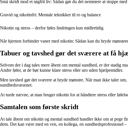
Små skridt mod et røgfrit liv: Sådan gør du det nemmere at stoppe med 
Gravid og nikotinfri: Mentale teknikker til ro og balance
Nikotin og stress – derfor føles lindringen kun midlertidig
Når hjernen forbinder vaner med nikotin: Sådan kan du bryde mønstere
Tabuer og tavshed gør det sværere at få hj
Selvom der i dag tales mere åbent om mental sundhed, er der stadig mang
Andre føler, at de bør kunne klare stress eller uro uden hjælpemidler.
Men tavshed gør det sværere at bryde mønstre. Når man ikke taler om, hv
sundhedsvæsenet.
At turde nævne, at man bruger nikotin for at håndtere stress eller følel
Samtalen som første skridt
At tale åbent om nikotin og mental sundhed handler ikke om at pege fin
dem. Det kan være med en ven, en kollega, en sundhedsprofessionel – ell