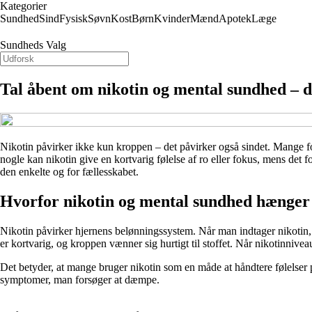
Kategorier
Sundhed
Sind
Fysisk
Søvn
Kost
Børn
Kvinder
Mænd
Apotek
Læge
Sundheds Valg
Tal åbent om nikotin og mental sundhed – d
Nikotin påvirker ikke kun kroppen – det påvirker også sindet. Mange f
nogle kan nikotin give en kortvarig følelse af ro eller fokus, mens det
den enkelte og for fællesskabet.
Hvorfor nikotin og mental sundhed hænge
Nikotin påvirker hjernens belønningssystem. Når man indtager nikotin, fr
er kortvarig, og kroppen vænner sig hurtigt til stoffet. Når nikotinniveaue
Det betyder, at mange bruger nikotin som en måde at håndtere følelser
symptomer, man forsøger at dæmpe.