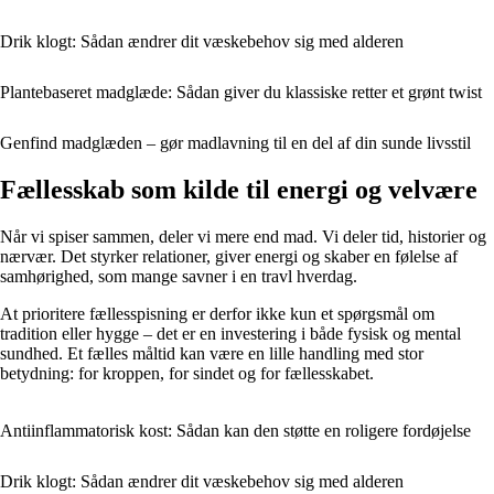
Drik klogt: Sådan ændrer dit væskebehov sig med alderen
Plantebaseret madglæde: Sådan giver du klassiske retter et grønt twist
Genfind madglæden – gør madlavning til en del af din sunde livsstil
Fællesskab som kilde til energi og velvære
Når vi spiser sammen, deler vi mere end mad. Vi deler tid, historier og
nærvær. Det styrker relationer, giver energi og skaber en følelse af
samhørighed, som mange savner i en travl hverdag.
At prioritere fællesspisning er derfor ikke kun et spørgsmål om
tradition eller hygge – det er en investering i både fysisk og mental
sundhed. Et fælles måltid kan være en lille handling med stor
betydning: for kroppen, for sindet og for fællesskabet.
Antiinflammatorisk kost: Sådan kan den støtte en roligere fordøjelse
Drik klogt: Sådan ændrer dit væskebehov sig med alderen