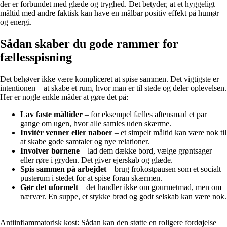
der er forbundet med glæde og tryghed. Det betyder, at et hyggeligt
måltid med andre faktisk kan have en målbar positiv effekt på humør
og energi.
Sådan skaber du gode rammer for
fællesspisning
Det behøver ikke være kompliceret at spise sammen. Det vigtigste er
intentionen – at skabe et rum, hvor man er til stede og deler oplevelsen.
Her er nogle enkle måder at gøre det på:
Lav faste måltider
– for eksempel fælles aftensmad et par
gange om ugen, hvor alle samles uden skærme.
Invitér venner eller naboer
– et simpelt måltid kan være nok til
at skabe gode samtaler og nye relationer.
Involver børnene
– lad dem dække bord, vælge grøntsager
eller røre i gryden. Det giver ejerskab og glæde.
Spis sammen på arbejdet
– brug frokostpausen som et socialt
pusterum i stedet for at spise foran skærmen.
Gør det uformelt
– det handler ikke om gourmetmad, men om
nærvær. En suppe, et stykke brød og godt selskab kan være nok.
Antiinflammatorisk kost: Sådan kan den støtte en roligere fordøjelse