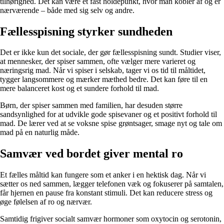
tilhørighed. Det kan være et fast holdepunkt, hvor man kobler af og er
nærværende – både med sig selv og andre.
Fællesspisning styrker sundheden
Det er ikke kun det sociale, der gør fællesspisning sundt. Studier viser,
at mennesker, der spiser sammen, ofte vælger mere varieret og
næringsrig mad. Når vi spiser i selskab, tager vi os tid til måltidet,
tygger langsommere og mærker mæthed bedre. Det kan føre til en
mere balanceret kost og et sundere forhold til mad.
Børn, der spiser sammen med familien, har desuden større
sandsynlighed for at udvikle gode spisevaner og et positivt forhold til
mad. De lærer ved at se voksne spise grøntsager, smage nyt og tale om
mad på en naturlig måde.
Samvær ved bordet giver mental ro
Et fælles måltid kan fungere som et anker i en hektisk dag. Når vi
sætter os ned sammen, lægger telefonen væk og fokuserer på samtalen,
får hjernen en pause fra konstant stimuli. Det kan reducere stress og
øge følelsen af ro og nærvær.
Samtidig frigiver socialt samvær hormoner som oxytocin og serotonin,