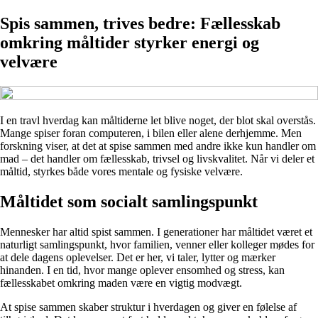
Spis sammen, trives bedre: Fællesskab
omkring måltider styrker energi og
velvære
I en travl hverdag kan måltiderne let blive noget, der blot skal overstås.
Mange spiser foran computeren, i bilen eller alene derhjemme. Men
forskning viser, at det at spise sammen med andre ikke kun handler om
mad – det handler om fællesskab, trivsel og livskvalitet. Når vi deler et
måltid, styrkes både vores mentale og fysiske velvære.
Måltidet som socialt samlingspunkt
Mennesker har altid spist sammen. I generationer har måltidet været et
naturligt samlingspunkt, hvor familien, venner eller kolleger mødes for
at dele dagens oplevelser. Det er her, vi taler, lytter og mærker
hinanden. I en tid, hvor mange oplever ensomhed og stress, kan
fællesskabet omkring maden være en vigtig modvægt.
At spise sammen skaber struktur i hverdagen og giver en følelse af