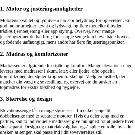
1. Motor og justeringsmuligheder
Motorens kvalitet og lydniveau har stor betydning for oplevelsen. En
god motor arbejder jævnt og lydsvagt, og flere modeller tilbyder
trådløs fjernbetjening eller app-styring. Overvej, hvor mange
justeringszoner du har brug for – nogle senge kan hæve både hoved-
og fodende uafhængigt, mens andre har flere finjusteringspunkter.
2. Madras og komfortzoner
Madrassen er afgørende for støtte og komfort. Mange elevationssenge
leveres med madrasser i skum, latex eller fjedre, ofte opdelt i
komfortzoner, der støtter kroppen forskelligt. Vælg en fasthed, der
matcher din vægt og sovestilling, og overvej om du ønsker en
topmadras for ekstra blødhed og hygiejne.
3. Størrelse og design
Elevationssenge fås i mange størrelser – fra enkeltsenge til
dobbeltsenge med to separate motorer. Hvis du deler seng med en
partner, kan to individuelle madrasser give mulighed for at justere hver
side separat. Design og materialevalg kan også spille en rolle, hvis du
ønsker, at sengen skal passe ind i dit soveværelses stil.