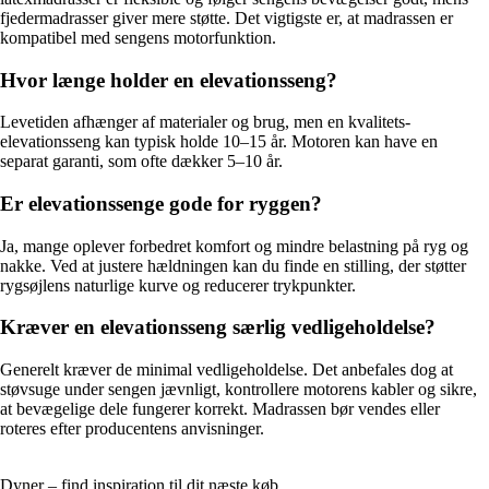
fjedermadrasser giver mere støtte. Det vigtigste er, at madrassen er
kompatibel med sengens motorfunktion.
Hvor længe holder en elevationsseng?
Levetiden afhænger af materialer og brug, men en kvalitets-
elevationsseng kan typisk holde 10–15 år. Motoren kan have en
separat garanti, som ofte dækker 5–10 år.
Er elevationssenge gode for ryggen?
Ja, mange oplever forbedret komfort og mindre belastning på ryg og
nakke. Ved at justere hældningen kan du finde en stilling, der støtter
rygsøjlens naturlige kurve og reducerer trykpunkter.
Kræver en elevationsseng særlig vedligeholdelse?
Generelt kræver de minimal vedligeholdelse. Det anbefales dog at
støvsuge under sengen jævnligt, kontrollere motorens kabler og sikre,
at bevægelige dele fungerer korrekt. Madrassen bør vendes eller
roteres efter producentens anvisninger.
Dyner – find inspiration til dit næste køb