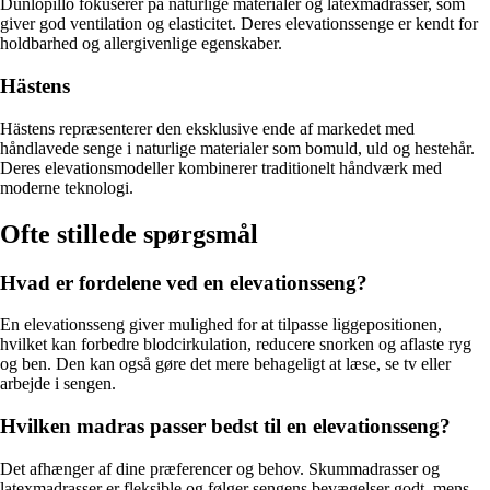
Dunlopillo fokuserer på naturlige materialer og latexmadrasser, som
giver god ventilation og elasticitet. Deres elevationssenge er kendt for
holdbarhed og allergivenlige egenskaber.
Hästens
Hästens repræsenterer den eksklusive ende af markedet med
håndlavede senge i naturlige materialer som bomuld, uld og hestehår.
Deres elevationsmodeller kombinerer traditionelt håndværk med
moderne teknologi.
Ofte stillede spørgsmål
Hvad er fordelene ved en elevationsseng?
En elevationsseng giver mulighed for at tilpasse liggepositionen,
hvilket kan forbedre blodcirkulation, reducere snorken og aflaste ryg
og ben. Den kan også gøre det mere behageligt at læse, se tv eller
arbejde i sengen.
Hvilken madras passer bedst til en elevationsseng?
Det afhænger af dine præferencer og behov. Skummadrasser og
latexmadrasser er fleksible og følger sengens bevægelser godt, mens