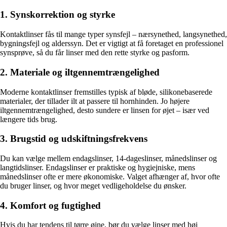
1. Synskorrektion og styrke
Kontaktlinser fås til mange typer synsfejl – nærsynethed, langsynethed,
bygningsfejl og alderssyn. Det er vigtigt at få foretaget en professionel
synsprøve, så du får linser med den rette styrke og pasform.
2. Materiale og iltgennemtrængelighed
Moderne kontaktlinser fremstilles typisk af bløde, silikonebaserede
materialer, der tillader ilt at passere til hornhinden. Jo højere
iltgennemtrængelighed, desto sundere er linsen for øjet – især ved
længere tids brug.
3. Brugstid og udskiftningsfrekvens
Du kan vælge mellem endagslinser, 14-dageslinser, månedslinser og
langtidslinser. Endagslinser er praktiske og hygiejniske, mens
månedslinser ofte er mere økonomiske. Valget afhænger af, hvor ofte
du bruger linser, og hvor meget vedligeholdelse du ønsker.
4. Komfort og fugtighed
Hvis du har tendens til tørre øjne, bør du vælge linser med høj