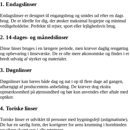
1. Endagslinser
Endagslinser er designet til engangsbrug og smides ud efter en dags
brug. De er ideelle for dig, der ønsker maksimal hygiejne og minimal
vedligeholdelse. Perfekte til rejser, sport eller lejlighedsvis brug.
2. 14-dages- og månedslinser
Disse linser bruges i en længere periode, men kræver daglig rengøring
og opbevaring i linsevæske. De er ofte mere økonomiske og findes i et
bredt udvalg af styrker og materialer.
3. Døgnlinser
Døgnlinser kan bæres både dag og nat i op til flere dage ad gangen,
afhængigt af producentens anbefaling. De kræver dog ekstra
opmærksomhed på øjensundhed og bør kun anvendes efter aftale med
optiker.
4. Toriske linser
Toriske linser er udviklet til personer med bygningsfejl (astigmatisme).
De har en særlig form, der korrigerer for uens krumning i hornhinden
og sikrer skarpt syn i alle retninger.