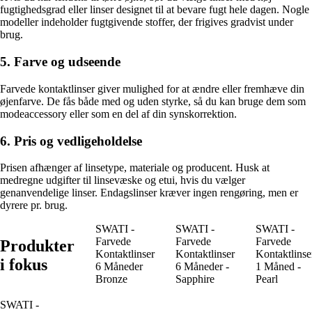
fugtighedsgrad eller linser designet til at bevare fugt hele dagen. Nogle
modeller indeholder fugtgivende stoffer, der frigives gradvist under
brug.
5. Farve og udseende
Farvede kontaktlinser giver mulighed for at ændre eller fremhæve din
øjenfarve. De fås både med og uden styrke, så du kan bruge dem som
modeaccessory eller som en del af din synskorrektion.
6. Pris og vedligeholdelse
Prisen afhænger af linsetype, materiale og producent. Husk at
medregne udgifter til linsevæske og etui, hvis du vælger
genanvendelige linser. Endagslinser kræver ingen rengøring, men er
dyrere pr. brug.
SWATI -
SWATI -
SWATI -
Farvede
Farvede
Farvede
Produkter
Kontaktlinser
Kontaktlinser
Kontaktlinse
i fokus
6 Måneder
6 Måneder -
1 Måned -
Bronze
Sapphire
Pearl
SWATI -