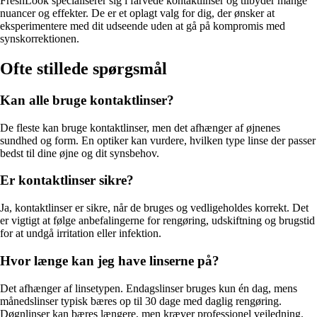
FreshLook specialiserer sig i farvede kontaktlinser og tilbyder mange
nuancer og effekter. De er et oplagt valg for dig, der ønsker at
eksperimentere med dit udseende uden at gå på kompromis med
synskorrektionen.
Ofte stillede spørgsmål
Kan alle bruge kontaktlinser?
De fleste kan bruge kontaktlinser, men det afhænger af øjnenes
sundhed og form. En optiker kan vurdere, hvilken type linse der passer
bedst til dine øjne og dit synsbehov.
Er kontaktlinser sikre?
Ja, kontaktlinser er sikre, når de bruges og vedligeholdes korrekt. Det
er vigtigt at følge anbefalingerne for rengøring, udskiftning og brugstid
for at undgå irritation eller infektion.
Hvor længe kan jeg have linserne på?
Det afhænger af linsetypen. Endagslinser bruges kun én dag, mens
månedslinser typisk bæres op til 30 dage med daglig rengøring.
Døgnlinser kan bæres længere, men kræver professionel vejledning.