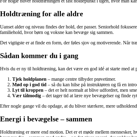
For nogle bliver holdtræningen et fast holdepunkt i ugen, hvor man kan k
Holdtræning for alle aldre
Uanset alder og niveau findes der hold, der passer. Seniorhold fokuser
familiehold, hvor børn og voksne kan bevæge sig sammen.
Det vigtigste er at finde en form, der føles sjov og motiverende. Når træ
Sådan kommer du i gang
Hvis du er ny til holdtræning, kan det være en god idé at starte med at p
Tjek holdplanen
– mange centre tilbyder prøvetimer.
Mød op i god tid
– så du kan hilse på instruktøren og få en intr
Lyt til kroppen
– det er helt normalt at blive udfordret, men smert
Vær tålmodig
– det tager tid at lære nye bevægelser og finde r
Efter nogle gange vil du opdage, at du bliver stærkere, mere udholden
Energi i bevægelse – sammen
Holdtræning er mere end motion. Det er et møde mellem mennesker, hvor 