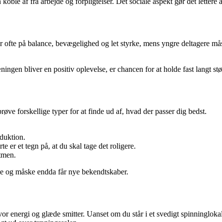
oble af fra arbejde og forpligtelser. Det sociale aspekt gør det lettere 
er ofte på balance, bevægelighed og let styrke, mens yngre deltagere må
ningen bliver en positiv oplevelse, er chancen for at holde fast langt stø
røve forskellige typer for at finde ud af, hvad der passer dig bedst.
oduktion.
e er et tegn på, at du skal tage det roligere.
ytmen.
de og måske endda får nye bekendtskaber.
energi og glæde smitter. Uanset om du står i et svedigt spinninglokale