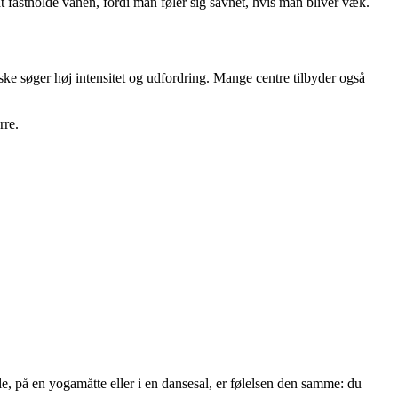
at fastholde vanen, fordi man føler sig savnet, hvis man bliver væk.
ske søger høj intensitet og udfordring. Mange centre tilbyder også
rre.
, på en yogamåtte eller i en dansesal, er følelsen den samme: du