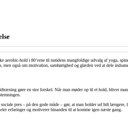
else
ske aerobic-hold i 80’erne til nutidens mangfoldige udvalg af yoga, spi
op, men også om motivation, samhørighed og glæden ved at dele indsat
ldtræning gøre en stor forskel. Når man møder op til et hold, bliver man
stemningen.
iale pres – på den gode måde – gør, at man holder ud lidt længere, løft
eler erfaringer og motiverer hinanden til at komme igen næste gang.