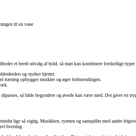
ningen til en vane
tilbyder et bredt udvalg af hold, så man kan kombinere forskellige typer 
ldenheden og styrker hjertet.
nel træning opbygger muskler og øger forbrændingen.
træk.
eten tilpasses, så både begyndere og øvede kan være med. Det giver en tr
ndst lige så vigtig. Musikken, rytmen og samspillet med andre frigiver
ravl hverdag.