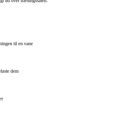
gt ud over træningssalen.
ningen til en vane
elaste dem
er