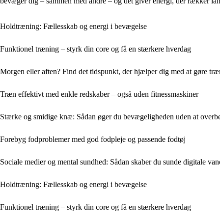
bevæger dig – sammen med andre – og det giver energi, der rækker lan
Holdtræning: Fællesskab og energi i bevægelse
Funktionel træning – styrk din core og få en stærkere hverdag
Morgen eller aften? Find det tidspunkt, der hjælper dig med at gøre træ
Træn effektivt med enkle redskaber – også uden fitnessmaskiner
Stærke og smidige knæ: Sådan øger du bevægeligheden uden at overb
Forebyg fodproblemer med god fodpleje og passende fodtøj
Sociale medier og mental sundhed: Sådan skaber du sunde digitale van
Holdtræning: Fællesskab og energi i bevægelse
Funktionel træning – styrk din core og få en stærkere hverdag