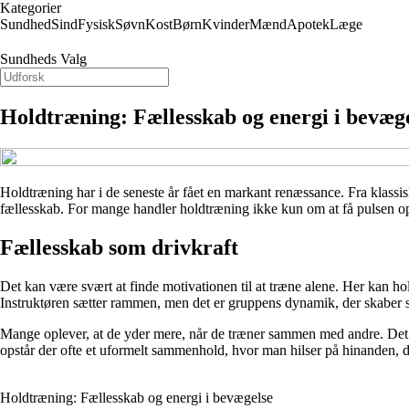
Kategorier
Sundhed
Sind
Fysisk
Søvn
Kost
Børn
Kvinder
Mænd
Apotek
Læge
Sundheds Valg
Holdtræning: Fællesskab og energi i bevæg
Holdtræning har i de seneste år fået en markant renæssance. Fra klassi
fællesskab. For mange handler holdtræning ikke kun om at få pulsen 
Fællesskab som drivkraft
Det kan være svært at finde motivationen til at træne alene. Her kan ho
Instruktøren sætter rammen, men det er gruppens dynamik, der skaber 
Mange oplever, at de yder mere, når de træner sammen med andre. Det soc
opstår der ofte et uformelt sammenhold, hvor man hilser på hinanden, d
Holdtræning: Fællesskab og energi i bevægelse