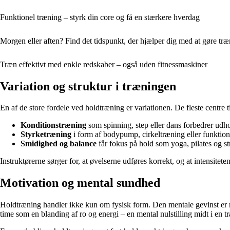
Funktionel træning – styrk din core og få en stærkere hverdag
Morgen eller aften? Find det tidspunkt, der hjælper dig med at gøre træ
Træn effektivt med enkle redskaber – også uden fitnessmaskiner
Variation og struktur i træningen
En af de store fordele ved holdtræning er variationen. De fleste centre 
Konditionstræning
som spinning, step eller dans forbedrer udho
Styrketræning
i form af bodypump, cirkeltræning eller funktio
Smidighed og balance
får fokus på hold som yoga, pilates og s
Instruktørerne sørger for, at øvelserne udføres korrekt, og at intensit
Motivation og mental sundhed
Holdtræning handler ikke kun om fysisk form. Den mentale gevinst er mi
time som en blanding af ro og energi – en mental nulstilling midt i en t